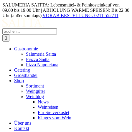
Zum
SALUMERIA SAITTA: Lebensmittel- & Feinkosteinkauf von
Inhalt
09.00 bis 19.00 Uhr | ABHOLUNG WARME SPEISEN: Bis 22.30
springen
Uhr (außer sonntags)
|
VORAB BESTELLUNG: 0211 552711
Suche
nach:
Gastronomie
Salumeria Saitta
Piazza Saitta
Pizza Napoletana
Catering
Grosshandel
Shop
Sortiment
Weingüter
Weinblog
News
Weinreisen
Für Sie verkostet
Kluges vom Wein
Über uns
Kontakt