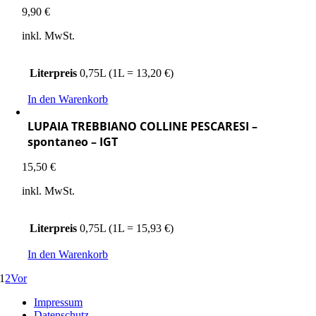
9,90
€
inkl. MwSt.
Literpreis
0,75L (1L = 13,20 €)
In den Warenkorb
LUPAIA TREBBIANO COLLINE PESCARESI –
spontaneo – IGT
15,50
€
inkl. MwSt.
Literpreis
0,75L (1L = 15,93 €)
In den Warenkorb
1
2
Vor
Impressum
Datenschutz