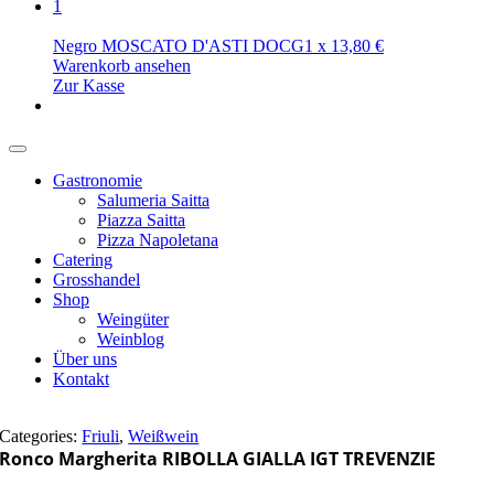
1
Negro MOSCATO D'ASTI DOCG
1
x
13,80
€
Warenkorb ansehen
Zur Kasse
Gastronomie
Salumeria Saitta
Piazza Saitta
Pizza Napoletana
Catering
Grosshandel
Shop
Weingüter
Weinblog
Über uns
Kontakt
Categories:
Friuli
,
Weißwein
Ronco Margherita RIBOLLA GIALLA IGT TREVENZIE