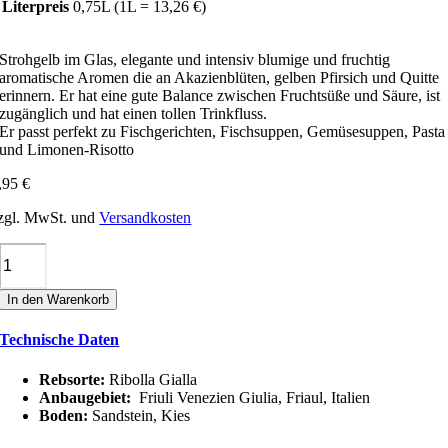
Literpreis
0,75L (1L = 13,26 €)
Strohgelb im Glas, elegante und intensiv blumige und fruchtig
aromatische Aromen die an Akazienblüten, gelben Pfirsich und Quitte
erinnern. Er hat eine gute Balance zwischen Fruchtsüße und Säure, ist
zugänglich und hat einen tollen Trinkfluss.
Er passt perfekt zu Fischgerichten, Fischsuppen, Gemüsesuppen, Pasta
und Limonen-Risotto
,95
€
zgl. MwSt. und
Versandkosten
Ronco
Margherita
RIBOLLA
In den Warenkorb
GIALLA
IGT
Technische Daten
TREVENZIE
Menge
Rebsorte:
Ribolla Gialla
Anbaugebiet:
Friuli Venezien Giulia, Friaul, Italien
Boden:
Sandstein, Kies