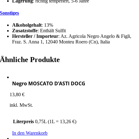
Lagerung
: richtig temperiert, 5-6 Jahre
Sonstiges
Alkoholgehalt
: 13%
Zusatzstoffe
: Enthält Sulfit
Hersteller / Importeur
: Az. Agricola Negro Angelo & Figli,
Fraz. S. Anna 1, 12040 Monteu Roero (Cn), Italia
Ähnliche Produkte
Negro MOSCATO D’ASTI DOCG
13,80
€
inkl. MwSt.
Literpreis
0,75L (1L = 13,26 €)
In den Warenkorb