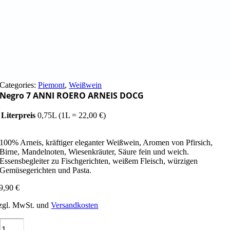
Categories:
Piemont
,
Weißwein
Negro 7 ANNI ROERO ARNEIS DOCG
Literpreis
0,75L (1L = 22,00 €)
100% Arneis, kräftiger eleganter Weißwein, Aromen von Pfirsich,
Birne, Mandelnoten, Wiesenkräuter, Säure fein und weich.
Essensbegleiter zu Fischgerichten, weißem Fleisch, würzigen
Gemüsegerichten und Pasta.
9,90
€
zgl. MwSt. und
Versandkosten
Negro