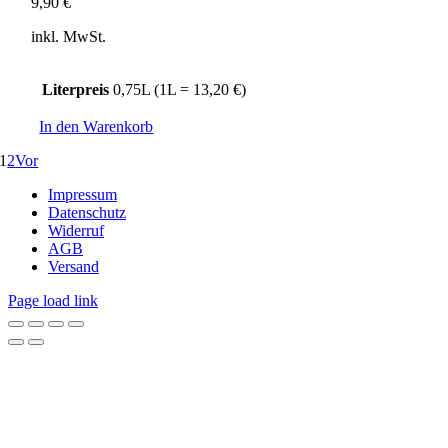
9,90
€
inkl. MwSt.
Literpreis
0,75L (1L = 13,20 €)
In den Warenkorb
1
2
Vor
Impressum
Datenschutz
Widerruf
AGB
Versand
Page load link
Nach
oben