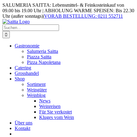
Zum
SALUMERIA SAITTA: Lebensmittel- & Feinkosteinkauf von
Inhalt
09.00 bis 19.00 Uhr | ABHOLUNG WARME SPEISEN: Bis 22.30
springen
Uhr (außer sonntags)
|
VORAB BESTELLUNG: 0211 552711
Suche
nach:
Gastronomie
Salumeria Saitta
Piazza Saitta
Pizza Napoletana
Catering
Grosshandel
Shop
Sortiment
Weingüter
Weinblog
News
Weinreisen
Für Sie verkostet
Kluges vom Wein
Über uns
Kontakt