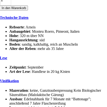
7
ANNI
In den Warenkorb
ROERO
ARNEIS
Technische Daten
DOCG
Menge
Rebsorte
: Arneis
Anbaugebiet
: Monteu Roero, Pimeont, Italien
Hohe
: 320 m über NN
Hangausrichtung
: süd
Boden
: sandig, kalkhaltig, reich an Muscheln
Alter der Reben
: mehr als 35 Jahre
Lese
Zeitpunkt
: September
Art der Lese
: Handlese in 20 kg Kisten
Vinifikation
Mazeration
: keine, Ganztraubenpressung Kein Biologischer
Säureabbau (Malolaktische Gärung)
Ausbau
: Edelstahltank für 7 Monate mit “Battonage”;
anschließend 7 Jahre Flaschenreifung