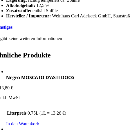
Lagerung:
richtig temperiert ca. 2 Jahre
Alkoholgehalt:
12,5 %
Zusatzstoffe:
enthält Sulfite
Hersteller / Importeur:
Weinhaus Carl Adelseck GmbH, Saarstraß
nstiges
 gibt keine weiteren Informationen
hnliche Produkte
Negro MOSCATO D’ASTI DOCG
13,80
€
inkl. MwSt.
Literpreis
0,75L (1L = 13,26 €)
In den Warenkorb