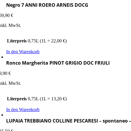
Negro 7 ANNI ROERO ARNEIS DOCG
59,90
€
inkl. MwSt.
Literpreis
0,75L (1L = 22,00 €)
In den Warenkorb
Ronco Margherita PINOT GRIGIO DOC FRIULI
9,90
€
inkl. MwSt.
Literpreis
0,75L (1L = 13,20 €)
In den Warenkorb
LUPAIA TREBBIANO COLLINE PESCARESI – spontaneo –