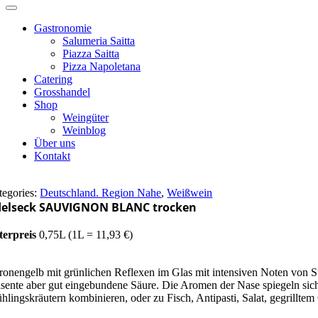
Gastronomie
Salumeria Saitta
Piazza Saitta
Pizza Napoletana
Catering
Grosshandel
Shop
Weingüter
Weinblog
Über uns
Kontakt
tegories:
Deutschland. Region Nahe
,
Weißwein
elseck SAUVIGNON BLANC trocken
terpreis
0,75L (1L = 11,93 €)
tronengelb mit grünlichen Reflexen im Glas mit intensiven Noten von S
äsente aber gut eingebundene Säure. Die Aromen der Nase spiegeln sich
ühlingskräutern kombinieren, oder zu Fisch, Antipasti, Salat, gegrillte