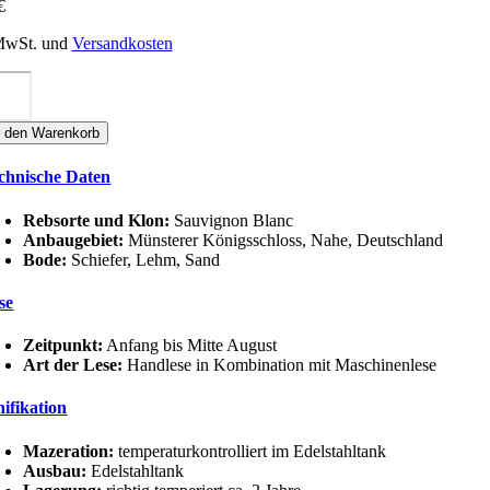
€
 MwSt. und
Versandkosten
elseck
AUVIGNON
LANC
n den Warenkorb
ocken
nge
chnische Daten
Rebsorte und Klon:
Sauvignon Blanc
Anbaugebiet:
Münsterer Königsschloss, Nahe, Deutschland
Bode:
Schiefer, Lehm, Sand
se
Zeitpunkt:
Anfang bis Mitte August
Art der Lese:
Handlese in Kombination mit Maschinenlese
nifikation
Mazeration:
temperaturkontrolliert im Edelstahltank
Ausbau:
Edelstahltank