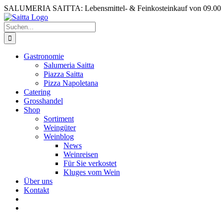
Zum
SALUMERIA SAITTA: Lebensmittel- & Feinkosteinkauf von 09.0
Inhalt
springen
Suche
nach:
Gastronomie
Salumeria Saitta
Piazza Saitta
Pizza Napoletana
Catering
Grosshandel
Shop
Sortiment
Weingüter
Weinblog
News
Weinreisen
Für Sie verkostet
Kluges vom Wein
Über uns
Kontakt