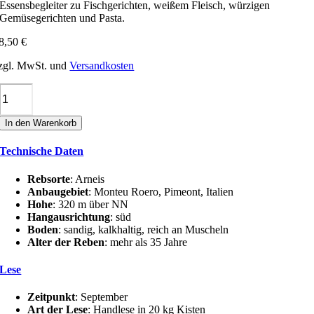
Essensbegleiter zu Fischgerichten, weißem Fleisch, würzigen
Gemüsegerichten und Pasta.
8,50
€
zgl. MwSt. und
Versandkosten
Negro
PERDAUDIN
ROERO
In den Warenkorb
ARNEIS
DOCG
Technische Daten
Menge
Rebsorte
: Arneis
Anbaugebiet
: Monteu Roero, Pimeont, Italien
Hohe
: 320 m über NN
Hangausrichtung
: süd
Boden
: sandig, kalkhaltig, reich an Muscheln
Alter der Reben
: mehr als 35 Jahre
Lese
Zeitpunkt
: September
Art der Lese
: Handlese in 20 kg Kisten