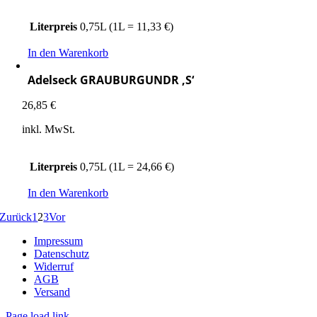
Literpreis
0,75L (1L = 11,33 €)
In den Warenkorb
Adelseck GRAUBURGUNDR ‚S‘
26,85
€
inkl. MwSt.
Literpreis
0,75L (1L = 24,66 €)
In den Warenkorb
Zurück
1
2
3
Vor
Impressum
Datenschutz
Widerruf
AGB
Versand
Page load link