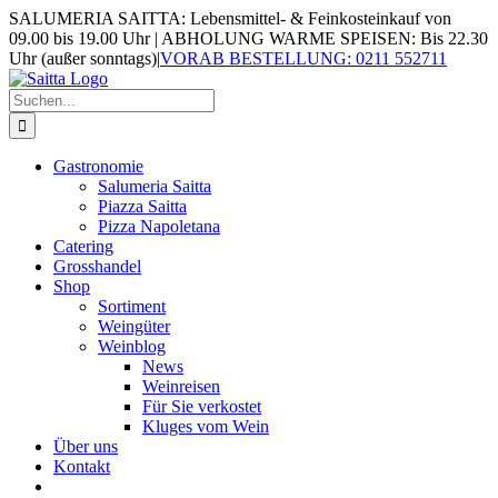
Zum
SALUMERIA SAITTA: Lebensmittel- & Feinkosteinkauf von
Inhalt
09.00 bis 19.00 Uhr | ABHOLUNG WARME SPEISEN: Bis 22.30
springen
Uhr (außer sonntags)
|
VORAB BESTELLUNG: 0211 552711
Suche
nach:
Gastronomie
Salumeria Saitta
Piazza Saitta
Pizza Napoletana
Catering
Grosshandel
Shop
Sortiment
Weingüter
Weinblog
News
Weinreisen
Für Sie verkostet
Kluges vom Wein
Über uns
Kontakt