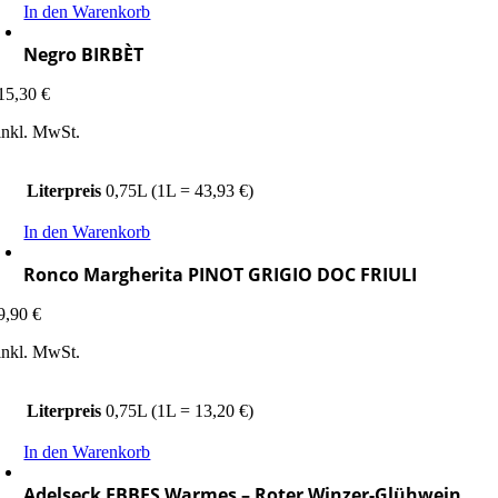
In den Warenkorb
Negro BIRBÈT
15,30
€
inkl. MwSt.
Literpreis
0,75L (1L = 43,93 €)
In den Warenkorb
Ronco Margherita PINOT GRIGIO DOC FRIULI
9,90
€
inkl. MwSt.
Literpreis
0,75L (1L = 13,20 €)
In den Warenkorb
Adelseck EBBES Warmes – Roter Winzer-Glühwein