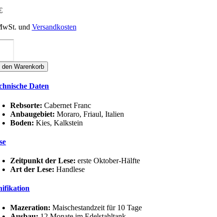
€
 MwSt. und
Versandkosten
re
ABERNET
RANC
n den Warenkorb
T
nge
chnische Daten
Rebsorte:
Cabernet Franc
Anbaugebiet:
Moraro, Friaul, Italien
Boden:
Kies, Kalkstein
se
Zeitpunkt der Lese:
erste Oktober-Hälfte
Art der Lese:
Handlese
nifikation
Mazeration:
Maischestandzeit für 10 Tage
Ausbau:
12 Monate im Edelstahltank