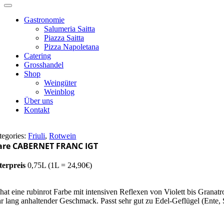
Gastronomie
Salumeria Saitta
Piazza Saitta
Pizza Napoletana
Catering
Grosshandel
Shop
Weingüter
Weinblog
Über uns
Kontakt
tegories:
Friuli
,
Rotwein
are CABERNET FRANC IGT
terpreis
0,75L (1L = 24,90€)
 hat eine rubinrot Farbe mit intensiven Reflexen von Violett bis Granatro
hr lang anhaltender Geschmack. Passt sehr gut zu Edel-Geflügel (Ente, 