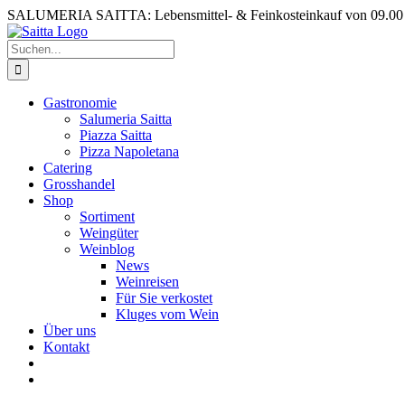
Zum
SALUMERIA SAITTA: Lebensmittel- & Feinkosteinkauf von 09.0
Inhalt
springen
Suche
nach:
Gastronomie
Salumeria Saitta
Piazza Saitta
Pizza Napoletana
Catering
Grosshandel
Shop
Sortiment
Weingüter
Weinblog
News
Weinreisen
Für Sie verkostet
Kluges vom Wein
Über uns
Kontakt